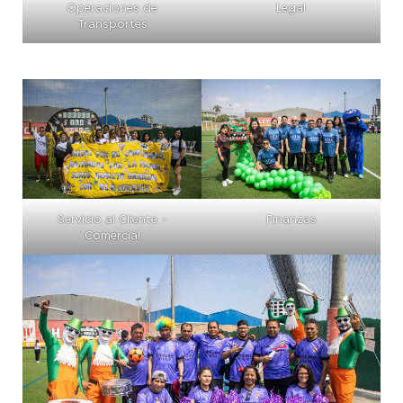
Operaciones de
Legal
Transportes
Servicio al Cliente –
Finanzas
Comercial